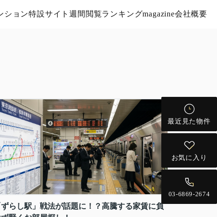
ンション特設サイト
週間閲覧ランキング
magazine
会社概要
最近見た物件
お気に入り
03-6869-2674
「ずらし駅」戦法が話題に！？高騰する家賃に負