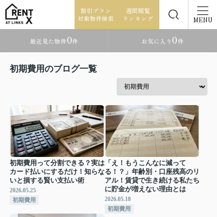
割引プラン
週間閲覧
対象物件検索
ランキング
MENU
0
0
最近見た物件
件
お気に入り
件
初期費用のブログ一覧
初期費用って分割できる？実は
「え！もうこんなに減って
カード払いにするだけ！知らな
る！？」年齢別・口座残高のリ
いと損する賢い支払い術
アル！賃貸で生き続ける私たち
に貯金が増えない理由とは
2026.05.25
2026.05.18
初期費用
初期費用