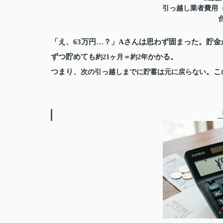
引っ越し業者費用（3月繁
合
「え、63万円…？」Aさんは思わず固まった。貯金
ずつ貯めても
かかる。
約21ヶ月＝約2年
つまり、
。こ
次の引っ越しまでに貯蓄は元に戻らない