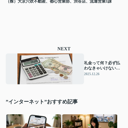
（株）大京穴吹不動産、都心営業部、渋谷店、流通営業1課
NEXT
礼金って何？必ず払
わなきゃいけない
の？敷金との違いや
2025.12.26
相場まで徹底解説！
”インターネット”おすすめ記事