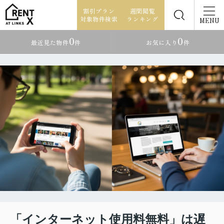
割引プラン
週間閲覧
対象物件検索
ランキング
MENU
0
0
最近見た物件
件
お気に入り
件
「インターネット使用料無料」は遅