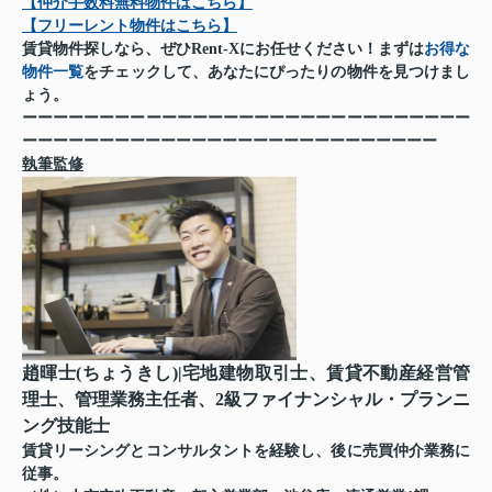
【仲介手数料無料物件はこちら】
【フリーレント物件はこちら】
賃貸物件探しなら、ぜひ
Rent-X
にお任せください！まずは
お得な
物件一覧
をチェックして、あなたにぴったりの物件を見つけまし
ょう。
ーーーーーーーーーーーーーーーーーーーーーーーーーーーーー
ーーーーーーーーーーーーーーーーーーーーーーーーーーー
執筆監修
趙暉士(ちょうきし)|宅地建物取引士、賃貸不動産経営管
理士、管理業務主任者、2級ファイナンシャル・プランニ
ング技能士
賃貸リーシングとコンサルタントを経験し、後に売買仲介業務に
従事。