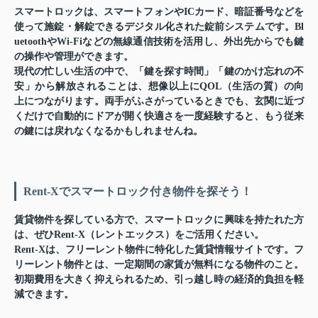
スマートロックは、スマートフォンやICカード、暗証番号などを
使って施錠・解錠できるデジタル化された錠前システムです。Bl
uetoothやWi-Fiなどの無線通信技術を活用し、外出先からでも鍵
の操作や管理ができます。
現代の忙しい生活の中で、「鍵を探す時間」「鍵のかけ忘れの不
安」から解放されることは、想像以上にQOL（生活の質）の向
上につながります。両手がふさがっているときでも、玄関に近づ
くだけで自動的にドアが開く快適さを一度経験すると、もう従来
の鍵には戻れなくなるかもしれませんね。
Rent-Xでスマートロック付き物件を探そう！
賃貸物件を探している方で、スマートロックに興味を持たれた方
は、ぜひRent-X（レントエックス）をご活用ください。
Rent-Xは、
フリーレント物件
に特化した賃貸情報サイトです。フ
リーレント物件とは、一定期間の家賃が無料になる物件のこと。
初期費用を大きく抑えられるため、引っ越し時の経済的負担を軽
減できます。