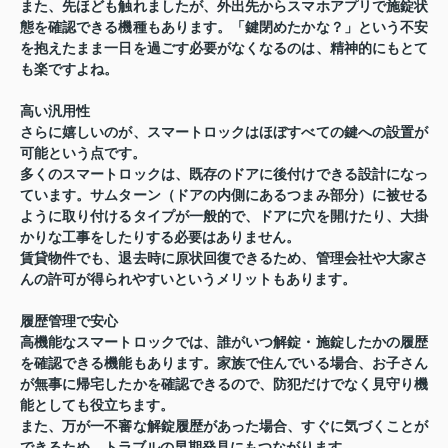
また、先ほども触れましたが、外出先からスマホアプリで施錠状
態を確認できる機種もあります。「鍵閉めたかな？」という不安
を抱えたまま一日を過ごす必要がなくなるのは、精神的にもとて
も楽ですよね。
高い汎用性
さらに嬉しいのが、スマートロックはほぼすべての鍵への設置が
可能という点です。
多くのスマートロックは、既存のドアに後付けできる設計になっ
ています。サムターン（ドアの内側にあるつまみ部分）に被せる
ように取り付けるタイプが一般的で、ドアに穴を開けたり、大掛
かりな工事をしたりする必要はありません。
賃貸物件でも、退去時に原状回復できるため、管理会社や大家さ
んの許可が得られやすいというメリットもあります。
履歴管理で安心
高機能なスマートロックでは、誰がいつ解錠・施錠したかの履歴
を確認できる機能もあります。家族で住んでいる場合、お子さん
が無事に帰宅したかを確認できるので、防犯だけでなく見守り機
能としても役立ちます。
また、万が一不審な解錠履歴があった場合、すぐに気づくことが
できるため、トラブルの早期発見にもつながります。