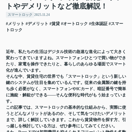
トやデメリットなど徹底解説！
スマートロック
2025.11.24
#メリット
#デメリット
#賃貸
#オートロック
#生体認証
#スマー
トロック
近年、私たちの生活はデジタル技術の急速な進化によって大きく
変わってきていますよね。スマートフォンひとつで買い物ができ
たり、家電を操作できたりと、暮らしのあらゆる場面でスマート
化が進んでいます。
そんな中、賃貸住宅の世界でも「スマートロック」という新しい
鍵のシステムが注目を集めているんです。従来の金属製の鍵を持
ち歩く必要がなく、スマートフォンやICカード、暗証番号で簡単
に施錠・解錠ができる――そんな便利な時代がもう始まっていま
す。
この記事では、スマートロックの基本的な仕組みから、実際に使
うとどんなメリットがあるのか、そして気をつけたいデメリット
まで、詳しく解説していきます。これから賃貸物件を探す方、引
っ越しを検討している方は、ぜひ参考にしてみてください。