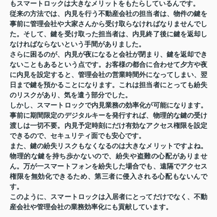
もスマートロックは大きなメリットをもたらしているんです。
従来の方法では、内見を行う不動産会社の担当者は、物件の鍵を
事前に管理会社や大家さんから受け取らなければなりませんでし
た。そして、鍵を受け取った担当者は、内見終了後に鍵を返却し
なければならないという手間がありました。
さらに困るのが、内見が夜になると会社が閉まり、鍵を返却でき
ないこともあるという点です。お客様の都合に合わせて夕方や夜
に内見を設定すると、管理会社の営業時間外になってしまい、翌
日まで鍵を預かることになります。これは担当者にとっても紛失
のリスクがあり、気を遣う部分でした。
しかし、スマートロックで内見業務の効率化が可能になります。
事前に期間限定のデジタルキーを発行すれば、物理的な鍵の受け
渡しは一切不要。内見予定時刻にだけ有効なアクセス権限を設定
できるので、セキュリティ面でも安心です。
また、鍵の紛失リスクもなくなるのは大きなメリットですよね。
物理的な鍵を持ち歩かないので、紛失や盗難の心配がありませ
ん。万が一スマートフォンを紛失した場合でも、遠隔でアクセス
権限を無効化できるため、第三者に侵入される心配もないんで
す。
このように、スマートロックは入居者にとってだけでなく、不動
産会社や管理会社の業務効率化にも貢献しています。