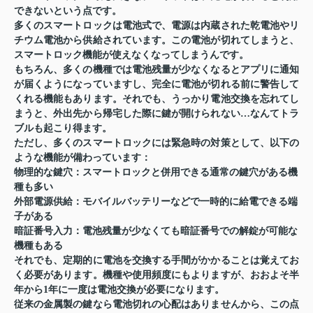
できないという点です。
多くのスマートロックは電池式で、電源は内蔵された乾電池やリ
チウム電池から供給されています。この電池が切れてしまうと、
スマートロック機能が使えなくなってしまうんです。
もちろん、多くの機種では電池残量が少なくなるとアプリに通知
が届くようになっていますし、完全に電池が切れる前に警告して
くれる機能もあります。それでも、うっかり電池交換を忘れてし
まうと、外出先から帰宅した際に鍵が開けられない…なんてトラ
ブルも起こり得ます。
ただし、多くのスマートロックには緊急時の対策として、以下の
ような機能が備わっています：
物理的な鍵穴
：スマートロックと併用できる通常の鍵穴がある機
種も多い
外部電源供給
：モバイルバッテリーなどで一時的に給電できる端
子がある
暗証番号入力
：電池残量が少なくても暗証番号での解錠が可能な
機種もある
それでも、定期的に電池を交換する手間がかかることは覚えてお
く必要があります。機種や使用頻度にもよりますが、おおよそ半
年から1年に一度は電池交換が必要になります。
従来の金属製の鍵なら電池切れの心配はありませんから、この点