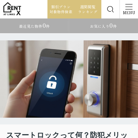
割引プラン
週間閲覧
対象物件検索
ランキング
MENU
0
0
最近見た物件
件
お気に入り
件
スマートロックって何？防犯メリッ