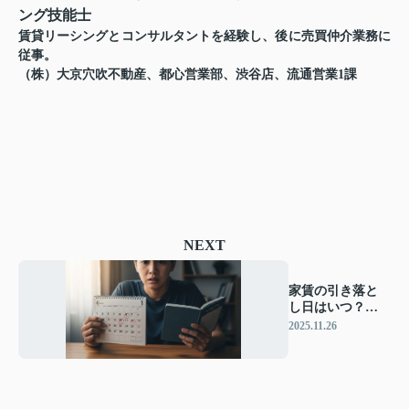
ング技能士
賃貸リーシングとコンサルタントを経験し、後に売買仲介業務に
従事。
（株）大京穴吹不動産、都心営業部、渋谷店、流通営業1課
NEXT
家賃の引き落と
し日はいつ？間
に合わなかった
2025.11.26
らどうなる？