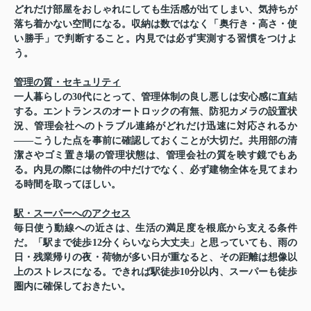
どれだけ部屋をおしゃれにしても生活感が出てしまい、気持ちが
落ち着かない空間になる。収納は数ではなく「奥行き・高さ・使
い勝手」で判断すること。内見では必ず実測する習慣をつけよ
う。
管理の質・セキュリティ
一人暮らしの30代にとって、管理体制の良し悪しは安心感に直結
する。エントランスのオートロックの有無、防犯カメラの設置状
況、管理会社へのトラブル連絡がどれだけ迅速に対応されるか
——こうした点を事前に確認しておくことが大切だ。共用部の清
潔さやゴミ置き場の管理状態は、管理会社の質を映す鏡でもあ
る。内見の際には物件の中だけでなく、必ず建物全体を見てまわ
る時間を取ってほしい。
駅・スーパーへのアクセス
毎日使う動線への近さは、生活の満足度を根底から支える条件
だ。「駅まで徒歩12分くらいなら大丈夫」と思っていても、雨の
日・残業帰りの夜・荷物が多い日が重なると、その距離は想像以
上のストレスになる。できれば駅徒歩10分以内、スーパーも徒歩
圏内に確保しておきたい。