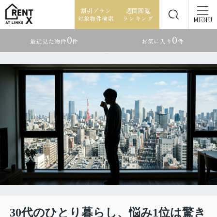
割引プラン
週間閲覧
対象物件検索
ランキング
MENU
0
0
最近見た物件
件
お気に入り
件
30代のひとり暮らし、悩み1位は驚き