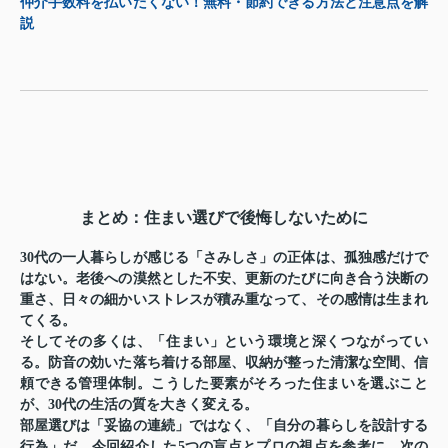
仲介手数料を払いたくない！無料・節約できる方法と注意点を解
説
まとめ：住まい選びで後悔しないために
30代の一人暮らしが感じる「さみしさ」の正体は、孤独感だけで
はない。老後への漠然とした不安、更新のたびに向き合う決断の
重さ、日々の細かいストレスが積み重なって、その感情は生まれ
てくる。
そしてその多くは、「住まい」という環境と深くつながってい
る。防音の効いた落ち着ける部屋、収納が整った清潔な空間、信
頼できる管理体制。こうした要素がそろった住まいを選ぶこと
が、30代の生活の質を大きく変える。
部屋選びは「妥協の連続」ではなく、「自分の暮らしを設計する
行為」だ。今回紹介した5つの盲点とプロの視点を参考に、次の