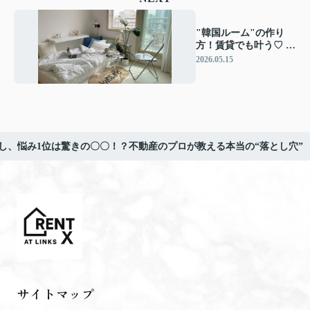
"韓国ルーム"の作り
方！賃貸でも叶う♡ た
った一つの工夫で憧れ
2026.05.15
のスタイルに近づく！
らし、悩み1位は驚きの〇〇！？不動産のプロが教える本当の“落とし穴”
サイトマップ