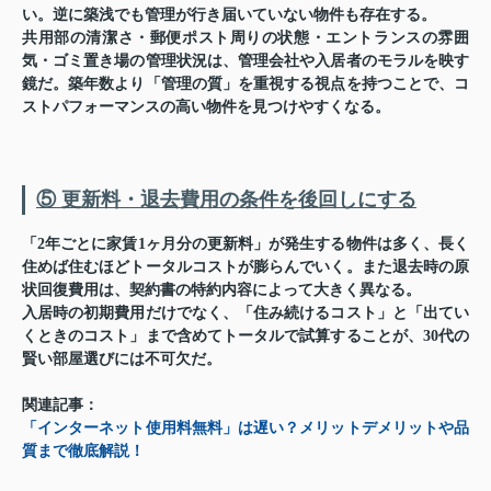
い。逆に築浅でも管理が行き届いていない物件も存在する。
共用部の清潔さ・郵便ポスト周りの状態・エントランスの雰囲
気・ゴミ置き場の管理状況は、管理会社や入居者のモラルを映す
鏡だ。築年数より「管理の質」を重視する視点を持つことで、コ
ストパフォーマンスの高い物件を見つけやすくなる。
⑤ 更新料・退去費用の条件を後回しにする
「2年ごとに家賃1ヶ月分の更新料」が発生する物件は多く、長く
住めば住むほどトータルコストが膨らんでいく。また退去時の原
状回復費用は、契約書の特約内容によって大きく異なる。
入居時の初期費用だけでなく、「住み続けるコスト」と「出てい
くときのコスト」まで含めてトータルで試算することが、30代の
賢い部屋選びには不可欠だ。
関連記事：
「インターネット使用料無料」は遅い？メリットデメリットや品
質まで徹底解説！