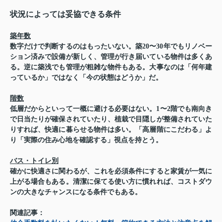
状況によっては妥協できる条件
築年数
数字だけで判断するのはもったいない。築20〜30年でもリノベー
ション済みで設備が新しく、管理が行き届いている物件は多くあ
る。逆に築浅でも管理が粗雑な物件もある。大事なのは「何年建
っているか」ではなく「今の状態はどうか」だ。
階数
低層だからといって一概に避ける必要はない。1〜2階でも南向き
で日当たりが確保されていたり、植栽で目隠しが整備されていた
りすれば、快適に暮らせる物件は多い。「高層階にこだわる」よ
り「実際の住み心地を確認する」視点を持とう。
バス・トイレ別
確かに快適さに関わるが、これを必須条件にすると家賃が一気に
上がる場合もある。清潔に保てる使い方に慣れれば、コストダウ
ンの大きなチャンスになる条件でもある。
関連記事：