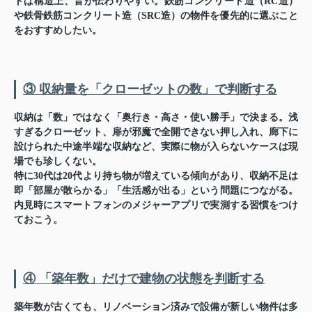
トは構造上、音が伝わりやすい。鉄筋コンクリート造（RC造）
や鉄骨鉄筋コンクリート造（SRC造）の物件を優先的に選ぶこと
をおすすめしたい。
③ 収納量を「クローゼットの数」で判断する
収納は「数」ではなく「奥行き・高さ・使い勝手」で決まる。浅
すぎるクローゼット、扉が邪魔で全開できない押し入れ、廊下に
設けられた中途半端な収納など、実際に物が入らないケースは現
場でも珍しくない。
特に30代は20代より持ち物が増えている傾向があり、収納不足は
即「部屋が散らかる」「生活感が出る」という問題につながる。
内見時にスマートフォンのメジャーアプリで実測する習慣をつけ
ておこう。
④ 「築年数」だけで建物の状態を判断する
築年数が古くても、リノベーション済みで設備が新しい物件は多