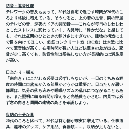
防音・遮音性能
テレワークの普及もあって、30代は自宅で過ごす時間が20代のこ
ろより格段に増えている。そうなると、上の階の足音、隣の部屋
のテレビの音、深夜のドアの開閉音——これらが毎日のじわじわ
としたストレスに変わっていく。内見時に「静かだな」と感じて
も、それは昼間のひとときの静けさにすぎない。建物の構造にま
で目を向けてほしい。鉄筋コンクリート造（RC造）は木造に比
べて遮音性が高く、在宅時間が長い人ほど快適さの差が出る。家
賃が少し高くても、防音性能は妥協しない方が長期的には満足度
が高い。
日当たり・採光
「南向き」にこだわる必要は必ずしもないが、一日のうちある程
度の時間に自然光が入る部屋かどうかは重要だ。日当たりが悪い
部屋は、気分の落ち込みや睡眠リズムの乱れにつながることもあ
る。また照明に頼る時間が増えると光熱費もかさむ。内見では必
ず窓の向きと周囲の建物の高さを確認しよう。
収納の十分な量
20代のころと比べて、30代は持ち物が確実に増えている。仕事道
具、趣味のグッズ、ケア用品、食器類……。収納が足りないと、