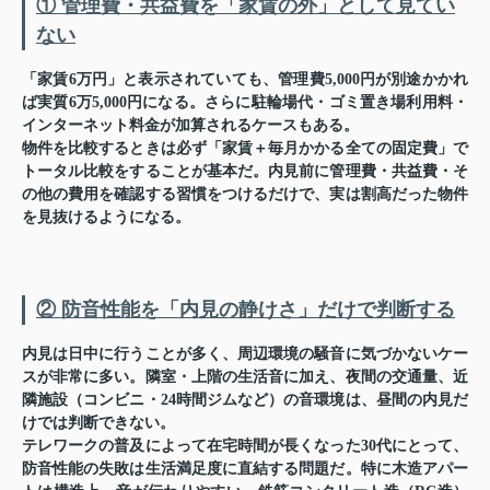
① 管理費・共益費を「家賃の外」として見てい
ない
「家賃6万円」と表示されていても、管理費5,000円が別途かかれ
ば実質6万5,000円になる。さらに駐輪場代・ゴミ置き場利用料・
インターネット料金が加算されるケースもある。
物件を比較するときは必ず「家賃＋毎月かかる全ての固定費」で
トータル比較をすることが基本だ。内見前に管理費・共益費・そ
の他の費用を確認する習慣をつけるだけで、実は割高だった物件
を見抜けるようになる。
② 防音性能を「内見の静けさ」だけで判断する
内見は日中に行うことが多く、周辺環境の騒音に気づかないケー
スが非常に多い。隣室・上階の生活音に加え、夜間の交通量、近
隣施設（コンビニ・24時間ジムなど）の音環境は、昼間の内見だ
けでは判断できない。
テレワークの普及によって在宅時間が長くなった30代にとって、
防音性能の失敗は生活満足度に直結する問題だ。特に木造アパー