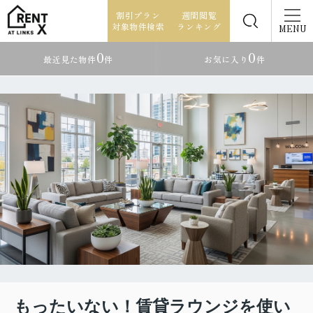
割引プラン
週間閲覧
対象物件検索
ランキング
MENU
0
0
最近見た物件
件
お気に入り
件
もったいない！賃貸ラウンジを使い