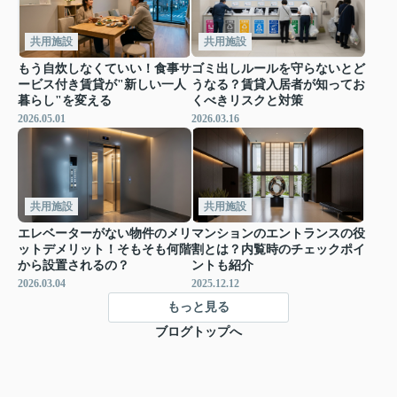
共用施設
共用施設
もう自炊しなくていい！食事サ
ゴミ出しルールを守らないとど
ービス付き賃貸が"新しい一人
うなる？賃貸入居者が知ってお
暮らし"を変える
くべきリスクと対策
2026.05.01
2026.03.16
共用施設
共用施設
エレベーターがない物件のメリ
マンションのエントランスの役
ットデメリット！そもそも何階
割とは？内覧時のチェックポイ
から設置されるの？
ントも紹介
2026.03.04
2025.12.12
もっと見る
ブログトップへ