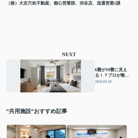
（株）大京穴吹不動産、都心営業部、渋谷店、流通営業1課
NEXT
6畳が10畳に見え
る！？プロが教え
る"視覚マジッ
2026.03.20
ク"レイアウト術
”共用施設”おすすめ記事