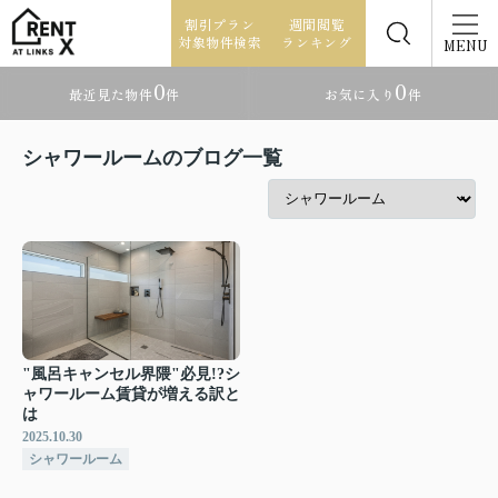
割引プラン
週間閲覧
対象物件検索
ランキング
MENU
0
0
最近見た物件
件
お気に入り
件
シャワールームのブログ一覧
"風呂キャンセル界隈"必見!?シ
ャワールーム賃貸が増える訳と
は
2025.10.30
シャワールーム