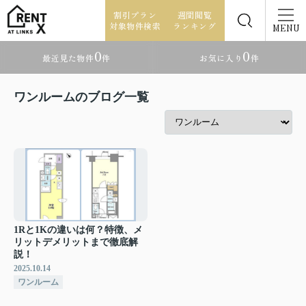
割引プラン
週間閲覧
対象物件検索
ランキング
MENU
0
0
最近見た物件
件
お気に入り
件
ワンルームのブログ一覧
1Rと1Kの違いは何？特徴、メ
リットデメリットまで徹底解
説！
2025.10.14
ワンルーム