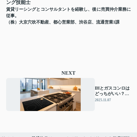
ング技能士
賃貸リーシングとコンサルタントを経験し、後に売買仲介業務に
従事。
（株）大京穴吹不動産、都心営業部、渋谷店、流通営業1課
NEXT
IHとガスコンロは
どっちがいい？後
悔しないキッチン
2025.11.07
選びのコツ