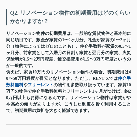
Q2. リノベーション物件の初期費用はどのくらい
かかりますか？
リノベーション物件の初期費用は、一般的な賃貸物件と基本的に
同じ項目です。敷金が家賃の1〜2ヶ月分、礼金が家賃の1〜2ヶ月
分（物件によってはゼロのことも）、仲介手数料が家賃の0.5〜1
ヶ月分、前家賃として入居月の日割り家賃と翌月分の家賃、火災
保険料が1.5〜2万円程度、鍵交換費用が1.5〜3万円程度というの
が一般的です。
例えば、家賃10万円のリノベーション物件の場合、初期費用は4
0〜50万円程度が目安となります。ただし、
RENT Xでは
仲介手
数料無料
や
フリーレント
の物件を多数取り扱っています
。家賃10
万円の物件で仲介手数料無料とフリーレント1ヶ月がつけば、約2
0万円以上もお得になるんです。リノベーション物件は家賃がや
や高めの傾向がありますが、こうした制度を賢く利用すること
で、初期費用の負担を大きく軽減できます。