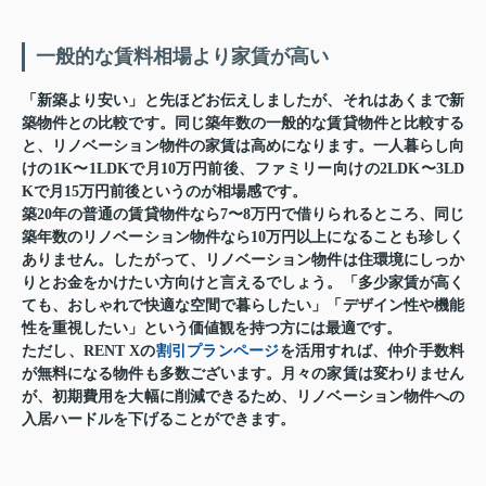
一般的な賃料相場より家賃が高い
「新築より安い」と先ほどお伝えしましたが、それはあくまで新
築物件との比較です。同じ築年数の一般的な賃貸物件と比較する
と、リノベーション物件の家賃は高めになります。一人暮らし向
けの1K〜1LDKで月10万円前後、ファミリー向けの2LDK〜3LD
Kで月15万円前後というのが相場感です。
築20年の普通の賃貸物件なら7〜8万円で借りられるところ、同じ
築年数のリノベーション物件なら10万円以上になることも珍しく
ありません。したがって、リノベーション物件は住環境にしっか
りとお金をかけたい方向けと言えるでしょう。「多少家賃が高く
ても、おしゃれで快適な空間で暮らしたい」「デザイン性や機能
性を重視したい」という価値観を持つ方には最適です。
ただし、
RENT Xの
割引プランページ
を活用すれば、仲介手数料
が無料になる物件も多数ございます
。月々の家賃は変わりません
が、初期費用を大幅に削減できるため、リノベーション物件への
入居ハードルを下げることができます。