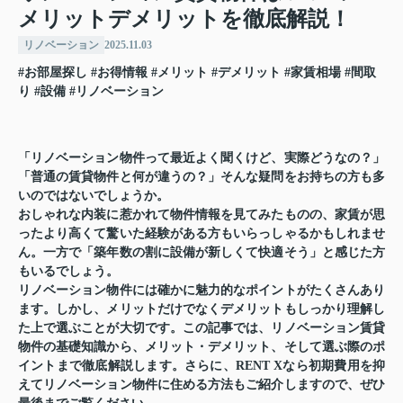
メリットデメリットを徹底解説！
リノベーション
2025.11.03
#お部屋探し
#お得情報
#メリット
#デメリット
#家賃相場
#間取
り
#設備
#リノベーション
「リノベーション物件って最近よく聞くけど、実際どうなの？」
「普通の賃貸物件と何が違うの？」そんな疑問をお持ちの方も多
いのではないでしょうか。
おしゃれな内装に惹かれて物件情報を見てみたものの、家賃が思
ったより高くて驚いた経験がある方もいらっしゃるかもしれませ
ん。一方で「築年数の割に設備が新しくて快適そう」と感じた方
もいるでしょう。
リノベーション物件には確かに魅力的なポイントがたくさんあり
ます。しかし、メリットだけでなくデメリットもしっかり理解し
た上で選ぶことが大切です。この記事では、リノベーション賃貸
物件の基礎知識から、メリット・デメリット、そして選ぶ際のポ
イントまで徹底解説します。さらに、
RENT Xなら初期費用を抑
えてリノベーション物件に住める方法
もご紹介しますので、ぜひ