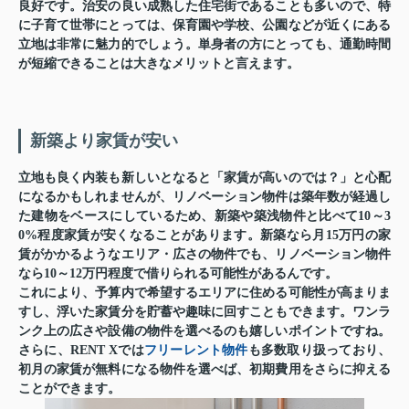
良好です。治安の良い成熟した住宅街であることも多いので、特
に子育て世帯にとっては、保育園や学校、公園などが近くにある
立地は非常に魅力的でしょう。単身者の方にとっても、通勤時間
が短縮できることは大きなメリットと言えます。
新築より家賃が安い
立地も良く内装も新しいとなると「家賃が高いのでは？」と心配
になるかもしれませんが、リノベーション物件は築年数が経過し
た建物をベースにしているため、新築や築浅物件と比べて10～3
0%程度家賃が安くなることがあります。新築なら月15万円の家
賃がかかるようなエリア・広さの物件でも、リノベーション物件
なら10～12万円程度で借りられる可能性があるんです。
これにより、予算内で希望するエリアに住める可能性が高まりま
すし、浮いた家賃分を貯蓄や趣味に回すこともできます。ワンラ
ンク上の広さや設備の物件を選べるのも嬉しいポイントですね。
さらに、
RENT Xでは
フリーレント物件
も多数取り扱っており
、
初月の家賃が無料になる物件を選べば、初期費用をさらに抑える
ことができます。