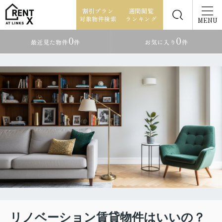
割引プラン
週間閲覧
対象物件検索
ランキング
MENU
0
0
最近見た物件
件
お気に入り
件
リノベーション賃貸物件はいいの？