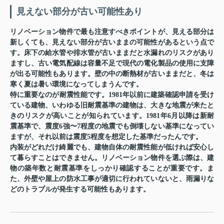
見えない部分が古い可能性あり
リノベーション物件で最も注意すべきポイントが、見える部分は
新しくても、見えない部分が古いままの可能性があるという点で
す。床下の給水管や排水管が古いままだと水漏れのリスクがあり
ますし、古い電気配線は容量不足で現代の電化製品の使用に支障
が出る可能性もあります。壁の中の断熱材が古いままだと、冬は
寒く夏は暑い環境になってしまうんです。
特に重要なのが耐震性能です。1981年以前に建築確認申請を受け
ている建物、いわゆる旧耐震基準の建物は、大きな地震が来たと
きのリスクが高いことが知られています。1981年6月以降は新耐
震基準で、震度6強〜7程度の地震でも倒壊しない基準になってい
ますが、それ以前は震度5程度を想定した基準だったんです。
内装がどれだけ綺麗でも、建物自体の耐震性能が低ければ安心し
て暮らすことはできません。リノベーション物件を選ぶ際は、建
物の築年数と耐震基準をしっかり確認することが重要です。ま
た、外壁や屋上の防水工事が適切に行われていないと、雨漏りな
どのトラブルが発生する可能性もあります。